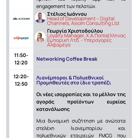
engagement των πελατών.
Στέλιος Ιωάννου
Head of Development – Digital
Channels, Axiom Consulting Ltd
Γεωργία Χριστοδούλου
Loyalty Manager, Χ.Α.Παπαέλληνας
Εμπορική Λτδ. - Υπεραγορές
Αλφαμέγα
11:50-
Networking Coffee Break
12:20
12:20-
Λιανέμποροι & Πολυεθνικοί
Προμηθευτές στο ίδιο τραπέζι
12:50
Οι νέες ισορροπίες και το μέλλον της
αγοράς προϊόντων ευρείας
κατανάλωσης
Μια δυναμική συζήτηση με ανώτατα
στελέχη λιανεμπορίου και
πολυεθνικών εταιρειών FMCG που