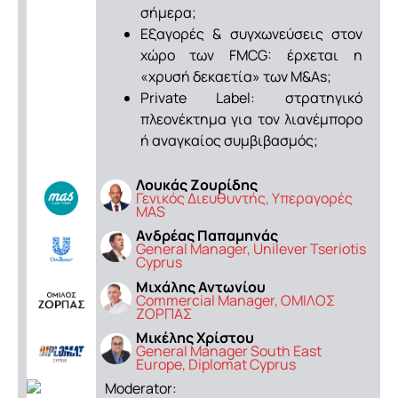
σήμερα;
Εξαγορές & συγχωνεύσεις στον
χώρο των FMCG: έρχεται η
«χρυσή δεκαετία» των M&As;
Private Label: στρατηγικό
πλεονέκτημα για τον λιανέμπορο
ή αναγκαίος συμβιβασμός;
Λουκάς Ζουρίδης
Γενικός Διευθυντής, Υπεραγορές
MAS
Ανδρέας Παπαμηνάς
General Manager, Unilever Tseriotis
Cyprus
Μιχάλης Αντωνίου
Commercial Manager, OMIΛΟΣ
ΖΟΡΠΑΣ
Μικέλης Χρίστου
General Manager South East
Europe, Diplomat Cyprus
Moderator: