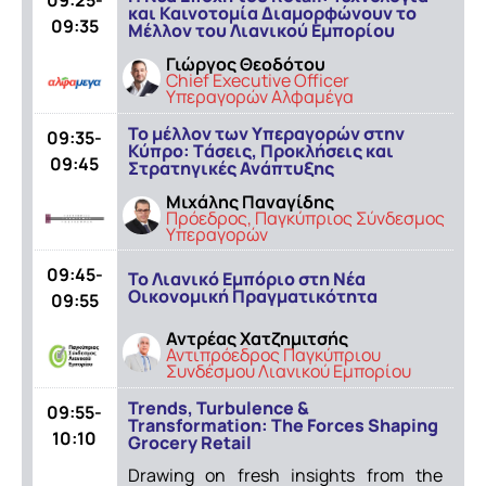
09:25-
και Καινοτομία Διαμορφώνουν το
09:35
Μέλλον του Λιανικού Εμπορίου
Γιώργος Θεοδότου
Chief Executive Officer
Υπεραγορών Αλφαμέγα
Το μέλλον των Υπεραγορών στην
09:35-
Κύπρο: Tάσεις, Προκλήσεις και
09:45
Στρατηγικές Ανάπτυξης
Μιχάλης Παναγίδης
Πρόεδρος, Παγκύπριος Σύνδεσμος
Υπεραγορών
09:45-
Το Λιανικό Eμπόριο στη Νέα
Οικονομική Πραγματικότητα
09:55
Αντρέας Χατζημιτσής
Αντιπρόεδρος Παγκύπριου
Συνδέσμου Λιανικού Εμπορίου
Trends, Turbulence &
09:55-
Transformation: The Forces Shaping
10:10
Grocery Retail
Drawing on fresh insights from the