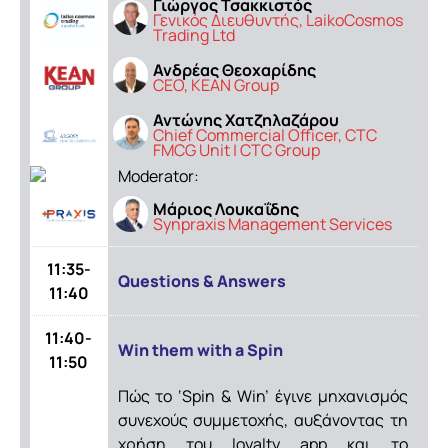
Γιώργος Τσακκιστός
Γενικός Διευθυντής, LaikoCosmos
Trading Ltd
Ανδρέας Θεοχαρίδης
CEO, KEAN Group
Αντώνης Χατζηλαζάρου
Chief Commercial Officer, CTC
FMCG Unit | CTC Group
Moderator:
Μάριος Λουκαΐδης
Synpraxis Management Services
11:35-
Questions & Answers
11:40
11:40-
Win them with a Spin
11:50
Πώς το ‘Spin & Win’ έγινε μηχανισμός
συνεχούς συμμετοχής, αυξάνοντας τη
χρήση του loyalty app και το